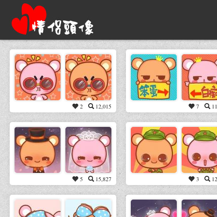
2
12,015
7
11
5
15,827
3
12