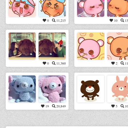
0
11,215
10
13
0
11,360
2
11
19
20,849
5
10