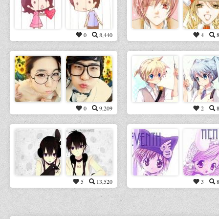
0
8,440
4
0
9,209
2
5
13,520
3