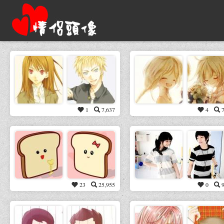
1
7,637
4
23
25,955
0